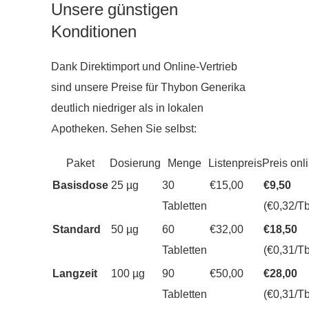
Unsere günstigen
Konditionen
Dank Direktimport und Online-Vertrieb
sind unsere Preise für Thybon Generika
deutlich niedriger als in lokalen
Apotheken. Sehen Sie selbst:
Paket
Dosierung
Menge
Listenpreis
Preis onl
Basisdose
25 µg
30
€15,00
€9,50
Tabletten
(€0,32/Tb
Standard
50 µg
60
€32,00
€18,50
Tabletten
(€0,31/Tb
Langzeit
100 µg
90
€50,00
€28,00
Tabletten
(€0,31/Tb