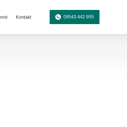
09543 442 955
enst
Kontakt