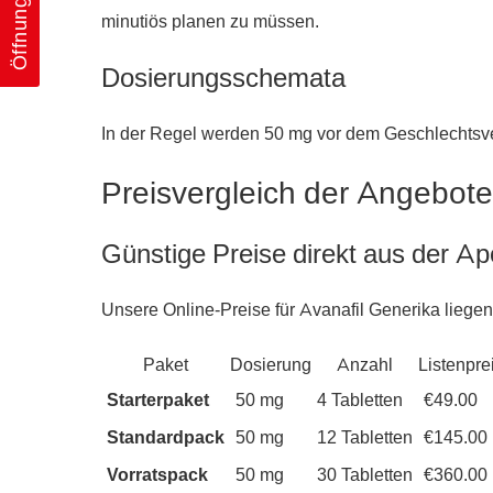
Öffnungszeiten
minutiös planen zu müssen.
Dosierungsschemata
In der Regel werden 50 mg vor dem Geschlechtsver
Preisvergleich der Angebote
Günstige Preise direkt aus der A
Unsere Online-Preise für Avanafil Generika liegen
Paket
Dosierung
Anzahl
Listenpre
Starterpaket
50 mg
4 Tabletten
€49.00
Standardpack
50 mg
12 Tabletten
€145.00
Vorratspack
50 mg
30 Tabletten
€360.00