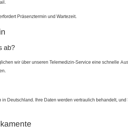
il.
erfordert Präsenz­ter­min und Wartezeit.
in
as ab?
glichen wir über unseren Telemedizin-Service eine schnelle Au
en.
 in Deutschland. Ihre Daten werden vertraulich behandelt, und 
dikamente