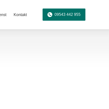
09543 442 955
enst
Kontakt