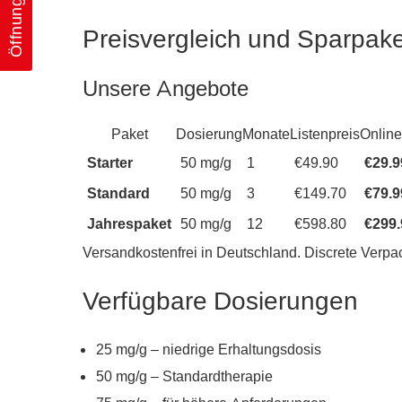
Öffnungszeiten
Preisvergleich und Sparpak
Unsere Angebote
Paket
Dosierung
Monate
Listenpreis
Online
Starter
50 mg/g
1
€49.90
€29.9
Standard
50 mg/g
3
€149.70
€79.9
Jahrespaket
50 mg/g
12
€598.80
€299.
Versandkostenfrei in Deutschland. Discrete Verp
Verfügbare Dosierungen
25 mg/g – niedrige Erhaltungsdosis
50 mg/g – Standardtherapie