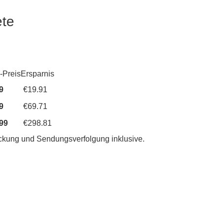
ete
-Preis
Ersparnis
9
€19.91
9
€69.71
99
€298.81
ackung und Sendungsverfolgung inklusive.