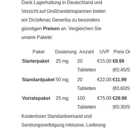
Dank Lagerhaltung in Deutschland und
Verzicht auf Großhandelsspannen bieten
wir Diclofenac Generika zu besonders
günstigen
Preisen
an. Vergleichen Sie
unsere Pakete:
Paket
Dosierung
Anzahl
UVP
Preis O
Starterpaket
25 mg
20
€15.00
€8.99
Tabletten
(€0.45/S
Standardpaket
50 mg
20
€22.00
€11.99
Tabletten
(€0.60/S
Vorratspaket
25 mg
100
€75.00
€29.99
Tabletten
(€0.30/S
Kostenloser Standardversand und
Sendungsverfolgung inklusive. Lieferung