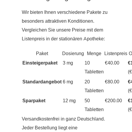
Wir bieten Ihnen verschiedene Pakete zu
besonders attraktiven Konditionen.
Vergleichen Sie unsere Preise mit dem
Listenpreis in der stationären Apotheke:
Paket
Dosierung
Menge
Listenpreis
O
Einsteigerpaket
3 mg
10
€40.00
€
Tabletten
(
Standardangebot
6 mg
20
€80.00
€
Tabletten
(
Sparpaket
12 mg
50
€200.00
€
Tabletten
(
Versandkostenfrei in ganz Deutschland.
Jeder Bestellung liegt eine