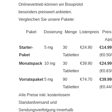
Onlinevertrieb können wir Bisoprolol
besonders preiswert anbieten.
Vergleichen Sie unsere Pakete:
Paket
Dosierung
Menge
Listenpreis
Preis
Apo
Starter-
5 mg
30
€24.90
€14.99
Paket
Tabletten
(€0.50/
Monatspack
10 mg
30
€39.90
€24.99
Tabletten
(€0.83/
Vorratspaket
5 mg
90
€74.70
€39.99
Tabletten
(€0.44/
Alle Preise inkl. kostenlosem
Standardversand und
Sendungsverfolgung innerhalb